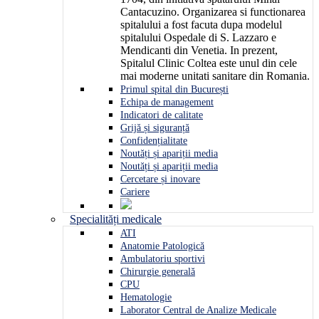
Cantacuzino. Organizarea si functionarea
spitalului a fost facuta dupa modelul
spitalului Ospedale di S. Lazzaro e
Mendicanti din Venetia. In prezent,
Spitalul Clinic Coltea este unul din cele
mai moderne unitati sanitare din Romania.
Primul spital din București
Echipa de management
Indicatori de calitate
Grijă și siguranță
Confidențialitate
Noutăți și apariții media
Noutăți și apariții media
Cercetare și inovare
Cariere
Specialități medicale
ATI
Anatomie Patologică
Ambulatoriu sportivi
Chirurgie generală
CPU
Hematologie
Laborator Central de Analize Medicale