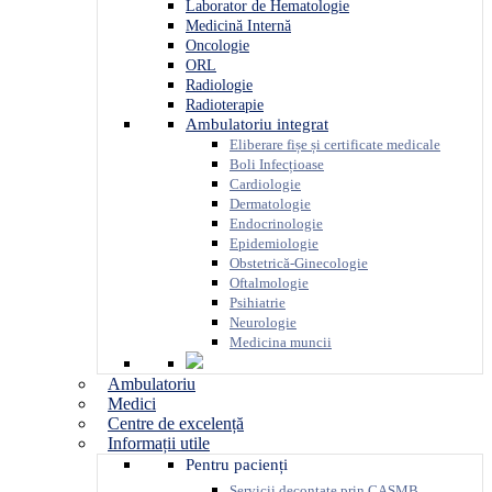
Laborator de Hematologie
Medicină Internă
Oncologie
ORL
Radiologie
Radioterapie
Ambulatoriu integrat
Eliberare fișe și certificate medicale
Boli Infecțioase
Cardiologie
Dermatologie
Endocrinologie
Epidemiologie
Obstetrică-Ginecologie
Oftalmologie
Psihiatrie
Neurologie
Medicina muncii
Ambulatoriu
Medici
Centre de excelență
Informații utile
Pentru pacienți
Servicii decontate prin CASMB