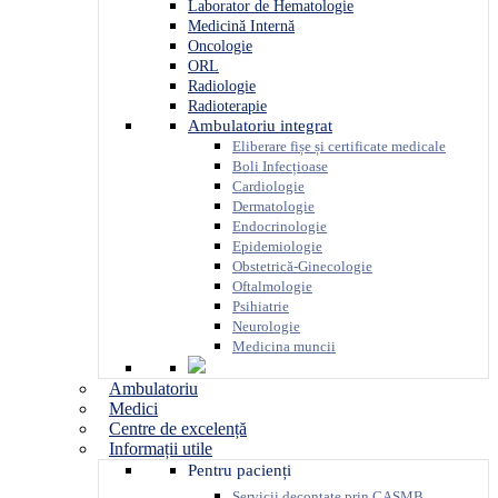
Laborator de Hematologie
Medicină Internă
Oncologie
ORL
Radiologie
Radioterapie
Ambulatoriu integrat
Eliberare fișe și certificate medicale
Boli Infecțioase
Cardiologie
Dermatologie
Endocrinologie
Epidemiologie
Obstetrică-Ginecologie
Oftalmologie
Psihiatrie
Neurologie
Medicina muncii
Ambulatoriu
Medici
Centre de excelență
Informații utile
Pentru pacienți
Servicii decontate prin CASMB