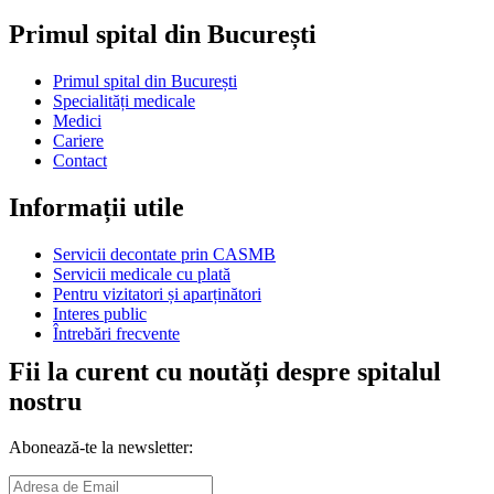
Primul spital din București
Primul spital din București
Specialități medicale
Medici
Cariere
Contact
Informații utile
Servicii decontate prin CASMB
Servicii medicale cu plată
Pentru vizitatori și aparținători
Interes public
Întrebări frecvente
Fii la curent cu noutăți despre spitalul
nostru
Abonează-te la newsletter: