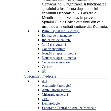
Cantacuzino. Organizarea si functionarea
spitalului a fost facuta dupa modelul
spitalului Ospedale di S. Lazzaro e
Mendicanti din Venetia. In prezent,
Spitalul Clinic Coltea este unul din cele
mai moderne unitati sanitare din Romania.
Primul spital din București
Echipa de management
Indicatori de calitate
Grijă și siguranță
Confidențialitate
Noutăți și apariții media
Noutăți și apariții media
Cercetare și inovare
Cariere
Specialități medicale
ATI
Anatomie Patologică
Ambulatoriu sportivi
Chirurgie generală
CPU
Hematologie
Laborator Central de Analize Medicale