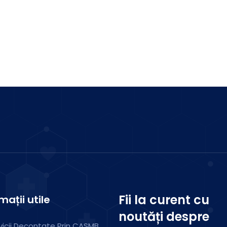
4 Medici
Fii la curent cu
mații utile
noutăți despre
vicii Decontate Prin CASMB