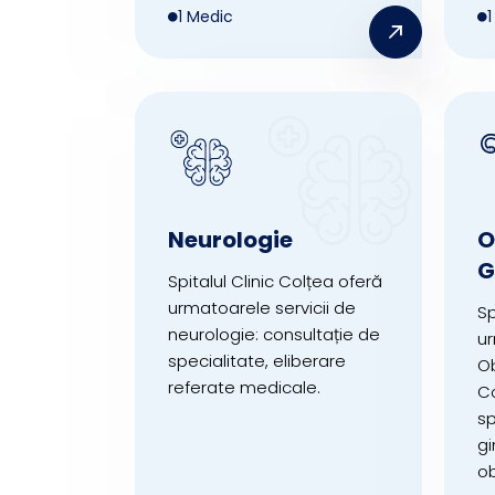
1 Medic
Neurologie
O
G
Spitalul Clinic Colțea oferă
urmatoarele servicii de
Sp
neurologie: consultație de
ur
specialitate, eliberare
Ob
referate medicale.
Co
sp
gi
ob