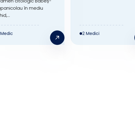
xamen citologic Babeș-
panicolau în mediu
hid,...
1 Medic
2 Medici
ii
Cardiologie
Elib
cert
Spitalul Clinic Colțea
med
Spital