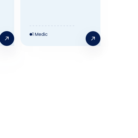
1 Medic
erare fișe și
ificate
icale
ul Clinic Colțea