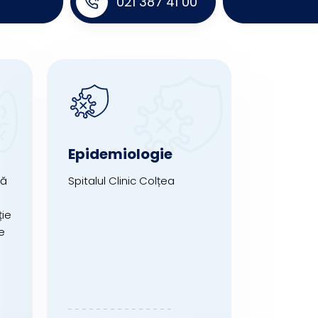
021 387 41 00
Epidemiologie
ră
Spitalul Clinic Colțea
ție
e