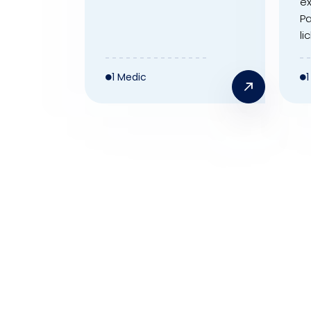
e
Pa
lic
1 Medic
Medicina munc
Spitalul Clinic Colțea