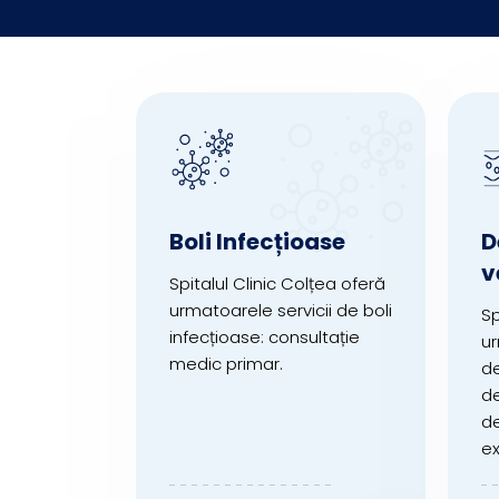
Boli Infecțioase
D
v
Spitalul Clinic Colțea oferă
urmatoarele servicii de boli
Sp
infecțioase: consultație
ur
medic primar.
de
de
d
ex