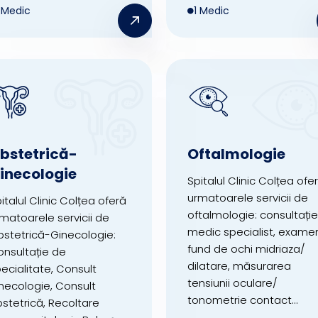
1 Medic
1 Medic
bstetrică-
Oftalmologie
inecologie
Spitalul Clinic Colțea ofe
urmatoarele servicii de
italul Clinic Colțea oferă
oftalmologie: consultație
matoarele servicii de
medic specialist, exame
stetrică-Ginecologie:
fund de ochi midriaza/
nsultație de
dilatare, măsurarea
ecialitate, Consult
tensiunii oculare/
necologie, Consult
tonometrie contact...
stetrică, Recoltare