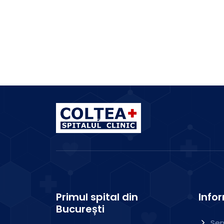
1 Medic
Primul spital din
Infor
București
Ser