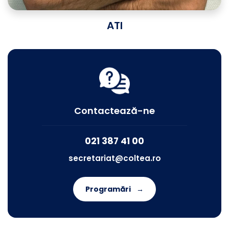
ATI
Contactează-ne
021 387 41 00
secretariat@coltea.ro
Programări
→