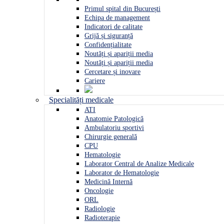
Primul spital din București
Echipa de management
Indicatori de calitate
Grijă și siguranță
Confidențialitate
Noutăți și apariții media
Noutăți și apariții media
Cercetare și inovare
Cariere
Specialități medicale
ATI
Anatomie Patologică
Ambulatoriu sportivi
Chirurgie generală
CPU
Hematologie
Laborator Central de Analize Medicale
Laborator de Hematologie
Medicină Internă
Oncologie
ORL
Radiologie
Radioterapie