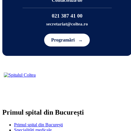
Contactează-ne
021 387 41 00
secretariat@coltea.ro
Programări
→
Primul spital din București
Primul spital din București
Specialități medicale