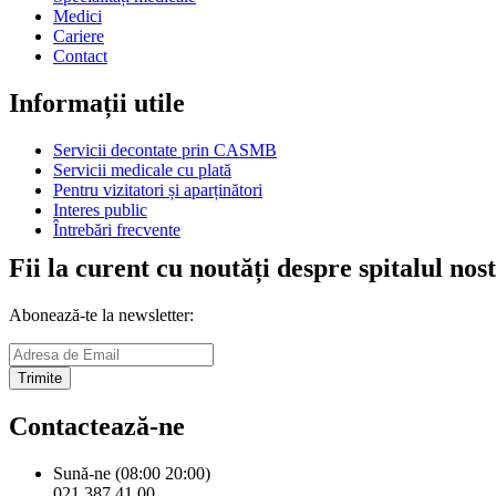
Medici
Cariere
Contact
Informații utile
Servicii decontate prin CASMB
Servicii medicale cu plată
Pentru vizitatori și aparținători
Interes public
Întrebări frecvente
Fii la curent cu noutăți despre spitalul nos
Abonează-te la newsletter:
Trimite
Contactează-ne
Sună-ne (08:00 20:00)
021 387 41 00