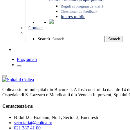
Reguli și program de vizită
Chestionar de feedback
Interes public
Contact
Search
Search
Programări
Coltea este primul spital din Bucuresti. A fost construit la data de 14
Ospedale di S. Lazzaro e Mendicanti din Venetia.In prezent, Spitalul 
Contactează-ne
B-dul I.C. Brătianu, Nr. 1, Sector 3, București
secretariat@coltea.ro
021 387 41 00