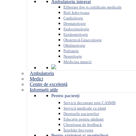
Ambulatoriu integrat
Eliberare fișe și certificate medicale
Boli Infecțioase
Cardiologie
Dermatologie
Endocrinologie
Epidemiologie
Obstetrică-Ginecologie
Oftalmologie
Psihiatrie
Neurologie
Medicina muncii
Ambulatoriu
Medici
Centre de excelență
Informații utile
Pentru pacienți
Servicii decontate prin CASMB
Servicii medicale cu plată
Drepturile pacienților
Educație pentru sănătate
Chestionar de feedback
Întrebări frecvente
Pentru vizitatori și aparținători