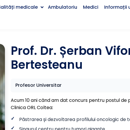
alități medicale
Ambulatoriu
Medici
Informații u
Prof. Dr. Șerban Vifo
Bertesteanu
Profesor Universitar
Acum 10 ani când am dat concurs pentru postul de 
Clinica ORL Coltea:
Păstrarea și dezvoltarea profilului oncologic de t
Singurul centru pentru tumori gigante