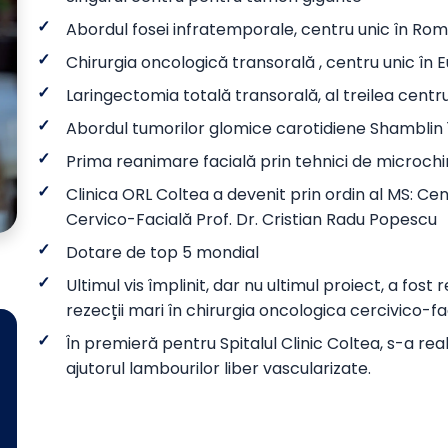
Abordul fosei infratemporale, centru unic în Ro
Chirurgia oncologică transorală , centru unic în 
Laringectomia totală transorală, al treilea centr
Abordul tumorilor glomice carotidiene Shamblin 
Prima reanimare facială prin tehnici de microchi
Clinica ORL Coltea a devenit prin ordin al MS: Ce
Cervico-Facială Prof. Dr. Cristian Radu Popescu
Dotare de top 5 mondial
Ultimul vis împlinit, dar nu ultimul proiect, a fost
rezecții mari în chirurgia oncologica cercivico-fa
În premieră pentru Spitalul Clinic Coltea, s-a rea
ajutorul lambourilor liber vascularizate.