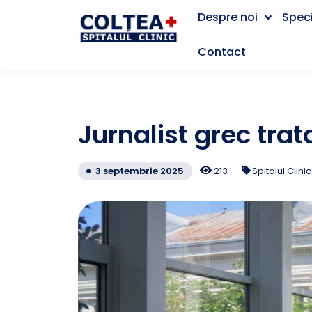
Despre noi
Speci
Contact
Jurnalist grec trat
213
Spitalul Clini
3 septembrie 2025