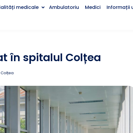
alități medicale
Ambulatoriu
Medici
Informații u
at în spitalul Colțea
c Colțea