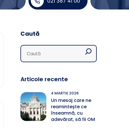
021 387 41 00
Caută
Articole recente
4 MARTIE 2026
Un mesaj care ne
reamintește ce
înseamnă, cu
adevărat, să fii OM