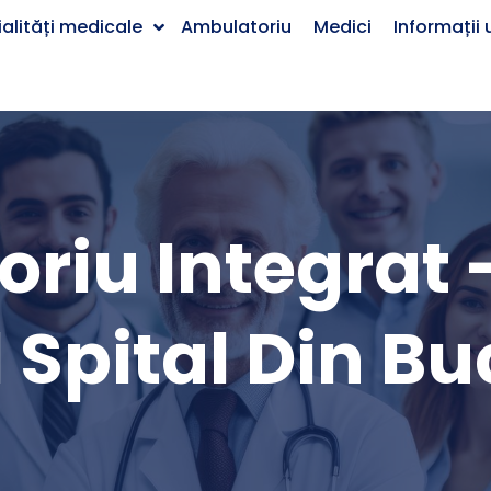
alități medicale
Ambulatoriu
Medici
Informații u
riu Integrat -
 Spital Din Bu