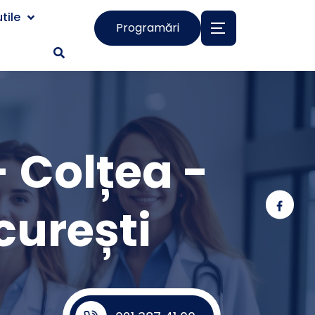
tile
Programări
 Colțea -
curești