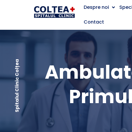
Despre noi
Speci
Contact
Ambulato
Spitalul Clinic Colțea
Primul