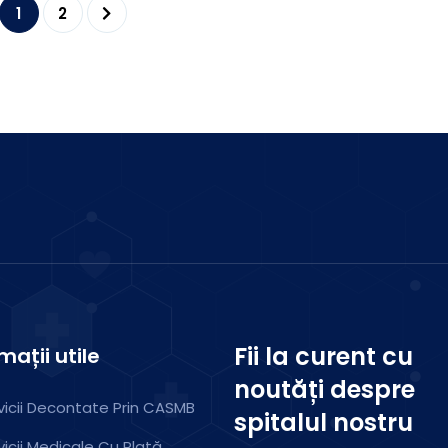
1
2
Fii la curent cu
mații utile
noutăți despre
vicii Decontate Prin CASMB
spitalul nostru
vicii Medicale Cu Plată