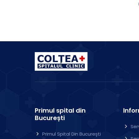
Primul spital din
Infor
București
Ser
Primul Spital Din București
Ser